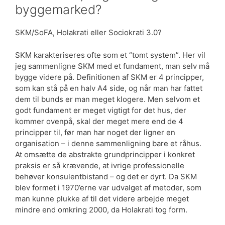
byggemarked?
SKM/SoFA, Holakrati eller Sociokrati 3.0?
SKM karakteriseres ofte som et “tomt system”. Her vil
jeg sammenligne SKM med et fundament, man selv må
bygge videre på. Definitionen af SKM er 4 principper,
som kan stå på en halv A4 side, og når man har fattet
dem til bunds er man meget klogere. Men selvom et
godt fundament er meget vigtigt for det hus, der
kommer ovenpå, skal der meget mere end de 4
principper til, før man har noget der ligner en
organisation – i denne sammenligning bare et råhus.
At omsætte de abstrakte grundprincipper i konkret
praksis er så krævende, at ivrige professionelle
behøver konsulentbistand – og det er dyrt. Da SKM
blev formet i 1970’erne var udvalget af metoder, som
man kunne plukke af til det videre arbejde meget
mindre end omkring 2000, da Holakrati tog form.