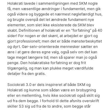
Holakrati lavede i sammenligningen med SKM nogle
få, men væsentlige ændringer i fundamentet, men gik
også videre og byggede et nærmest nøglefærdigt hus,
og brugte ovenpå det let ændrede fundament nye
elementer, som slet ikke eksisterede da SKM blev
skabt. Definitionen af holakrati er en “forfatning” på 40
sider! For nogen er det skønt, at arbejdet er gjort og
gjort professionelt; men det er både mønsterbeskyttet
og dyrt. Gør-selv-orienterede mennesker sætter en
ære i at gøre deres egne valg, også selv om det kan
tage meget længere tid; men så sparer man jo også
penge. Den holakratiske forfatning er dog frit
tilgængelig, og man kan plukke meget værdifulde
detaljer fra den gratis.
Sociokrati 3.0 er dels inspireret af både SKM og
Holakrati og kunne som sådan være en brobygning
eller en mellemting, hvis ikke sociokrati også skilt sig
ud fra dem begge. I forhold til dette afsnits overskrift
skiller S3 sig ud fra de to andre, som begge står