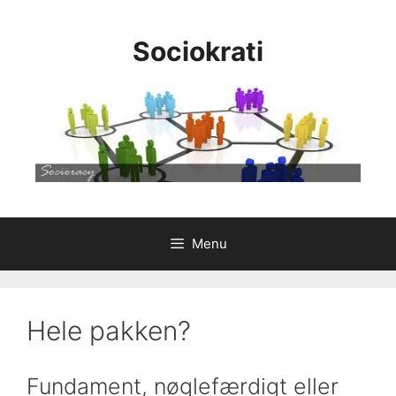
Hop
til
Sociokrati
indhold
Menu
Hele pakken?
Fundament, nøglefærdigt eller